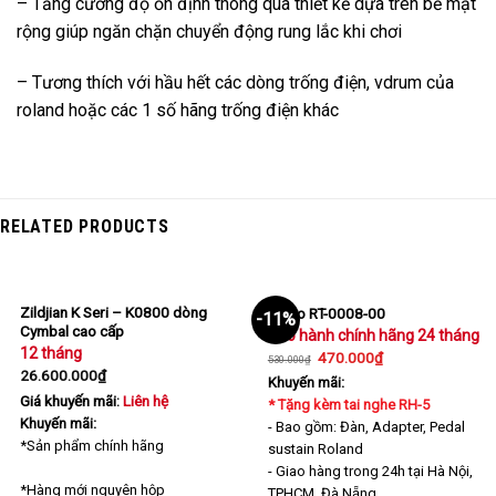
– Tăng cường độ ổn định thông qua thiết kế dựa trên bề mặt
rộng giúp ngăn chặn chuyển động rung lắc khi chơi
– Tương thích với hầu hết các dòng trống điện, vdrum của
roland hoặc các 1 số hãng trống điện khác
RELATED PRODUCTS
Zildjian K Seri – K0800 dòng
Remo RT-0008-00
-11%
Cymbal cao cấp
Bảo hành chính hãng 24 tháng
12 tháng
470.000
₫
530.000
₫
26.600.000
₫
Khuyến mãi:
Giá khuyến mãi:
Liên hệ
* Tặng kèm tai nghe RH-5
Khuyến mãi:
- Bao gồm: Đàn, Adapter, Pedal
*Sản phẩm chính hãng
sustain Roland
- Giao hàng trong 24h tại Hà Nội,
*Hàng mới nguyên hộp
TPHCM, Đà Nẵng