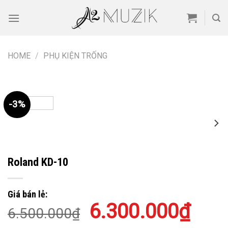
Skip
to
content
HOME
/
PHỤ KIỆN TRỐNG
-3%
Roland KD-10
Giá bán lẻ:
6.300.000
₫
6.500.000
₫