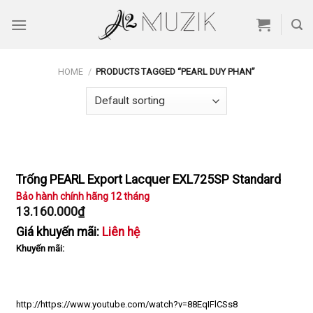
Skip
to
content
HOME
/
PRODUCTS TAGGED “PEARL DUY PHAN”
Trống PEARL Export Lacquer EXL725SP Standard
Bảo hành chính hãng 12 tháng
13.160.000
₫
Giá khuyến mãi:
Liên hệ
Khuyến mãi:
http://https://www.youtube.com/watch?v=88EqIFlCSs8