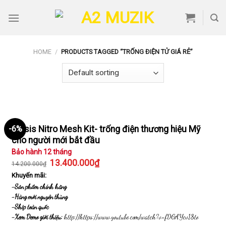
Skip
to
content
HOME
/
PRODUCTS TAGGED “TRỐNG ĐIỆN TỬ GIÁ RẺ”
Alesis Nitro Mesh Kit- trống điện thương hiệu Mỹ
-6%
cho người mới bắt đầu
Bảo hành 12 tháng
13.400.000
₫
14.200.000
₫
Khuyến mãi:
-Sản phẩm chính hãng
-Hàng mới nguyên thùng
-Ship toàn quốc
-Xem Demo giới thiệu:
http://https://www.youtube.com/watch?v=fDGAYcv18to