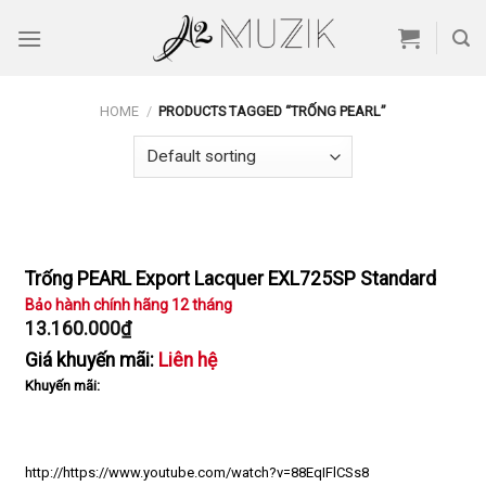
Skip
to
content
HOME
/
PRODUCTS TAGGED “TRỐNG PEARL”
Trống PEARL Export Lacquer EXL725SP Standard
Bảo hành chính hãng 12 tháng
13.160.000
₫
Giá khuyến mãi:
Liên hệ
Khuyến mãi:
http://https://www.youtube.com/watch?v=88EqIFlCSs8