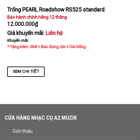
Trống PEARL Roadshow RS525 standard
Bảo hành chính hãng 12 tháng
12.000.000
₫
Giá khuyến mãi:
Liên hệ
Khuyến mãi:
* Tặng kèm: Ghế + Bao đựng dùi + Dùi trống
XEM CHI TIẾT
CỬA HÀNG NHẠC CỤ A2 MUZIK
Giới thiệu